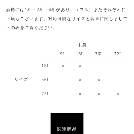
酒樽には1斗・2斗・4斗があり、（フル）またそれぞれに
上底もございます。対応可能なサイズと容量に関しまして
下の表をご覧ください。
中身
9L
18L
36L
72L
18L
○
○
サイズ
36L
○
○
72L
○
○
○
関連商品