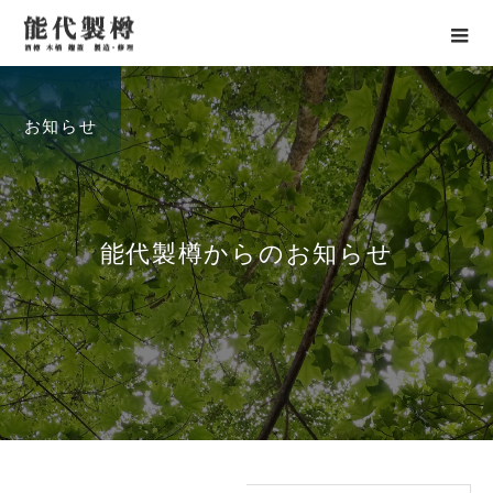
お知らせ
能
代
製
樽
か
ら
の
お
知
ら
せ